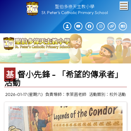
T
聖伯多祿天主教小學
St. Peter's Catholic Primary School
基督小先鋒 - 「希望的傳承者」
活動
2026-01-17 (星期六)
負責導師：李萊茵老師
活動類別：校外活動