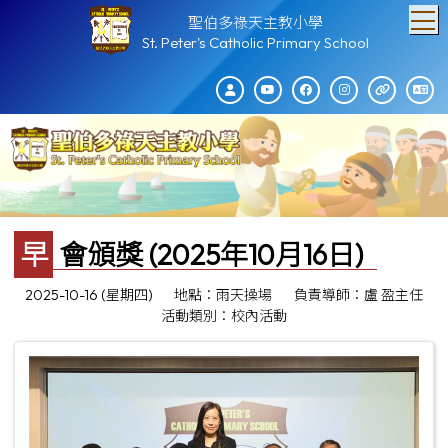
T
聖伯多祿天主教小學
St. Peter's Catholic Primary School
早會頒獎 (2025年10月16日)
2025-10-16 (星期四)
地點：雨天操場
負責導師：盧 盈主任
活動類別：校內活動