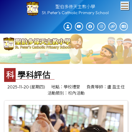
T
聖伯多祿天主教小學
St. Peter's Catholic Primary School
科學科評估
2025-11-20 (星期四)
地點：學校禮堂
負責導師：盧 盈主任
活動類別：校內活動