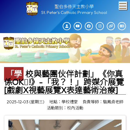
T
聖伯多祿天主教小學
St. Peter's Catholic Primary School
「學校與藝團伙伴計劃」《你真
係OK!》-「我？！」跨媒介展覽
[戲劇X視藝展覽X表達藝術治療]
2025-12-03 (星期三)
地點：學校禮堂
負責導師：駱鳳貞老師
活動類別：校內活動