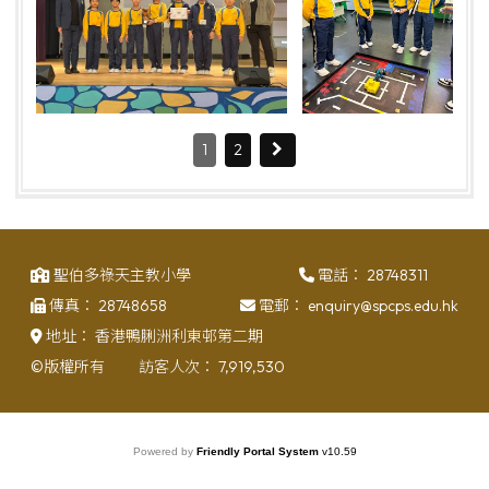
1
2
聖伯多祿天主教小學
電話：
28748311
傳真：
28748658
電郵：
enquiry@spcps.edu.hk
地址：
香港鴨脷洲利東邨第二期
©版權所有
訪客人次：
7,919,530
Powered by
Friendly Portal System
v
10.59