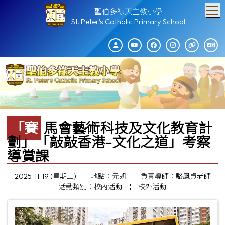
T
聖伯多祿天主教小學
St. Peter's Catholic Primary School
「賽馬會藝術科技及文化教育計
劃」「敲敲香港-文化之道」考察
導賞課
2025-11-19 (星期三)
地點：元朗
負責導師：駱鳳貞老師
活動類別：校內活動
¦
校外活動