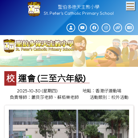
T
聖伯多祿天主教小學
St. Peter's Catholic Primary School
校運會 (三至六年級)
2025-10-30 (星期四)
地點：香港仔運動場
負責導師：蕭貝莎老師、蘇栢樂老師
活動類別：校外活動