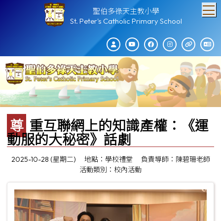
T
聖伯多祿天主教小學
St. Peter's Catholic Primary School
尊重互聯網上的知識產權：《運
動服的大秘密》話劇
2025-10-28 (星期二)
地點：學校禮堂
負責導師：陳碧珊老師
活動類別：校內活動