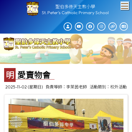
T
聖伯多祿天主教小學
St. Peter's Catholic Primary School
明愛賣物會
2025-11-02 (星期日)
負責導師：李萊茵老師
活動類別：校外活動