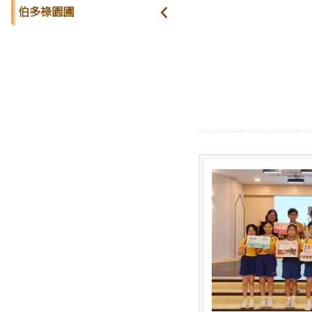
伯多祿園圃