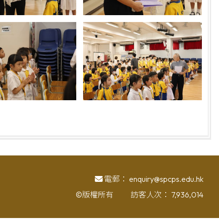
電郵：
enquiry@spcps.edu.hk
©版權所有
訪客人次：
7,936,014