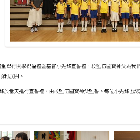
校禮堂舉行開學祝福禮暨基督小先鋒宣誓禮，校監伍國寶神父為我
順利展開。
鋒於當天進行宣誓禮，由校監伍國寶神父監誓。每位小先鋒也認