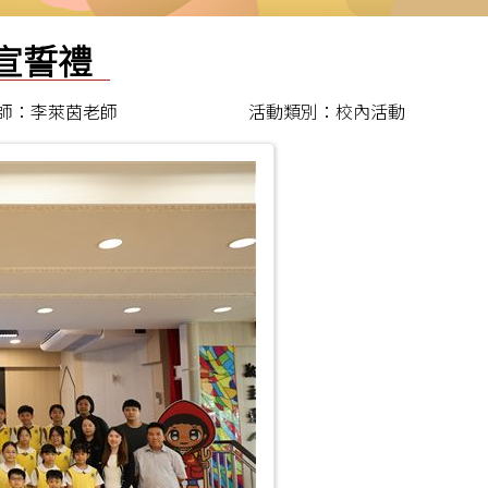
鋒宣誓禮
師：李萊茵老師
活動類別：校內活動