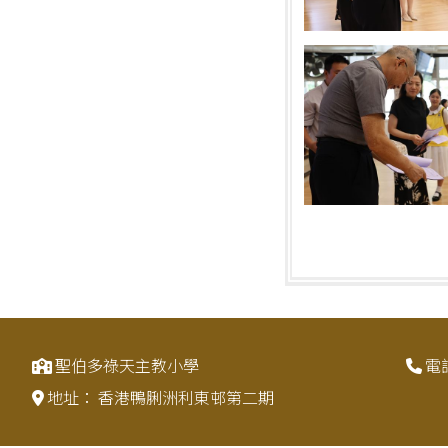
聖伯多祿天主教小學
電
地址：
香港鴨脷洲利東邨第二期