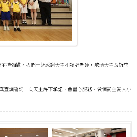
們主持彌撒，我們一起感謝天主和頌唱聖詠，歌頌天主及祈求
真宣讀誓詞，向天主許下承諾，會盡心服務，做個愛主愛人小