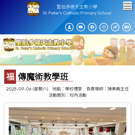
T
聖伯多祿天主教小學
St. Peter's Catholic Primary School
福傳魔術教學班
2025-09-06 (星期六)
地點：學校禮堂
負責導師：陳美堯主任
活動類別：校內活動