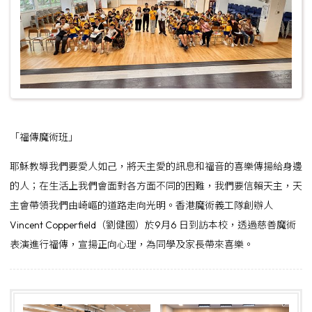
「福傳魔術班」
耶穌教導我們要愛人如己，將天主愛的訊息和福音的喜樂傳揚給身邊
的人；在生活上我們會面對各方面不同的困難，我們要信賴天主，天
主會帶領我們由崎嶇的道路走向光明。香港魔術義工隊創辦人
Vincent Copperfield（劉健國）於9月6 日到訪本校，透過慈善魔術
表演進行福傳，宣揚正向心理，為同學及家長帶來喜樂。