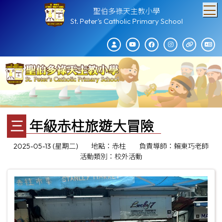
T
聖伯多祿天主教小學
St. Peter's Catholic Primary School
三年級赤柱旅遊大冒險
2025-05-13 (星期二)
地點：赤柱
負責導師：賴東巧老師
活動類別：校外活動