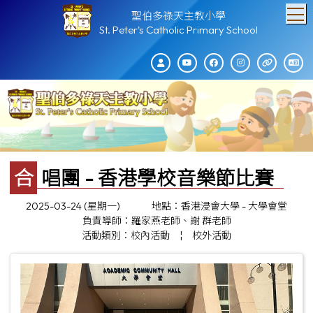
T
聖伯多祿天主教小學
St. Peter's Catholic Primary School
合唱團 - 香港學校音樂節比賽
2025-03-24 (星期一)
地點：香港浸會大學 - 大學會堂
負責導師：羅家燕老師、謝 群老師
活動類別：校內活動
¦
校外活動