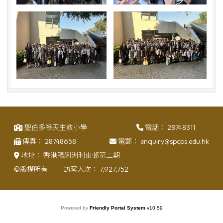
聖伯多祿天主教小學
電話：
28748311
傳真：
28748658
電郵：
enquiry@spcps.edu.hk
地址：
香港鴨脷洲利東邨第二期
©版權所有
訪客人次：
7,927,752
Powered by
Friendly Portal System
v
10.59