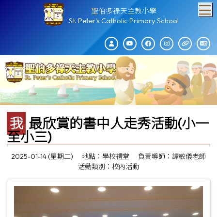
T
聖伯多祿天主教小學
St. Peter's Catholic Primary School
我最欣賞的書中人走秀活動(小一
至小三)
2025-01-14 (星期二)
地點：學校禮堂
負責導師：譚敏儀老師
活動類別：校內活動