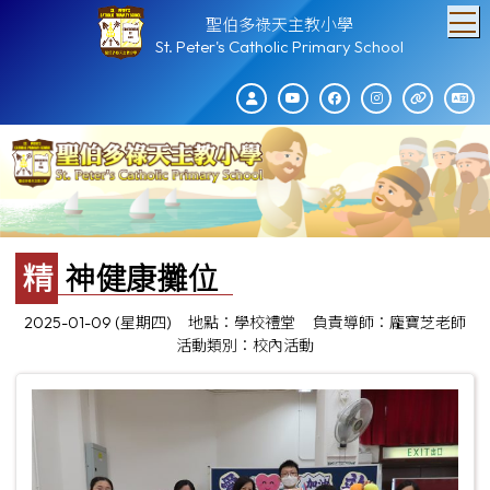
T
聖伯多祿天主教小學
St. Peter's Catholic Primary School
精神健康攤位
2025-01-09 (星期四)
地點：學校禮堂
負責導師：龐寶芝老師
活動類別：校內活動