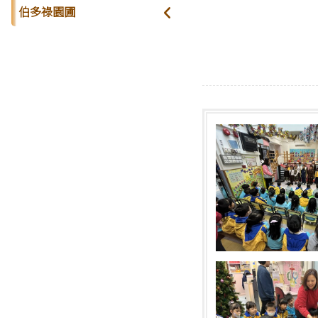
伯多祿園圃