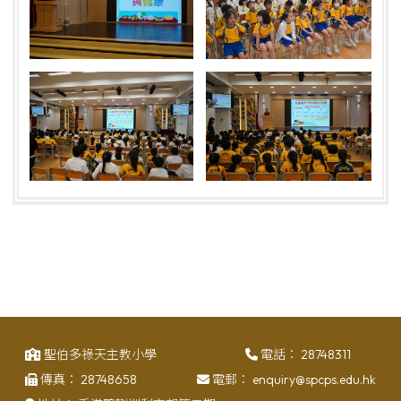
聖伯多祿天主教小學
電話：
28748311
傳真：
28748658
電郵：
enquiry@spcps.edu.hk