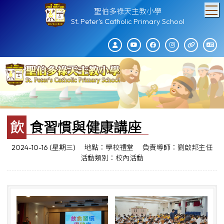
T
聖伯多祿天主教小學
St. Peter's Catholic Primary School
飲食習慣與健康講座
2024-10-16 (星期三)
地點：學校禮堂
負責導師：劉啟邦主任
活動類別：校內活動