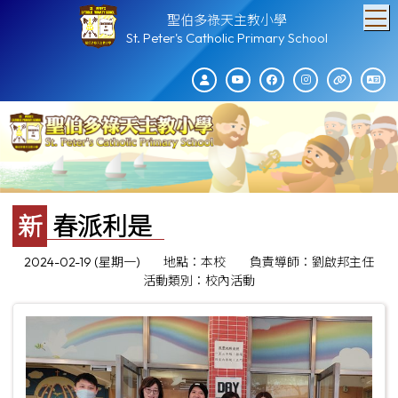
T
聖伯多祿天主教小學
St. Peter's Catholic Primary School
新春派利是
2024-02-19 (星期一)
地點：本校
負責導師：劉啟邦主任
活動類別：校內活動