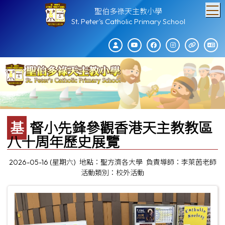
T
聖伯多祿天主教小學
St. Peter's Catholic Primary School
基督小先鋒參觀香港天主教教區
八十周年歷史展覽
2026-05-16 (星期六)
地點：聖方濟各大學
負責導師：李萊茵老師
活動類別：校外活動