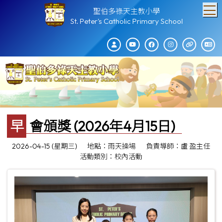
T
聖伯多祿天主教小學
St. Peter's Catholic Primary School
早會頒獎 (2026年4月15日)
2026-04-15 (星期三)
地點：雨天操場
負責導師：盧 盈主任
活動類別：校內活動