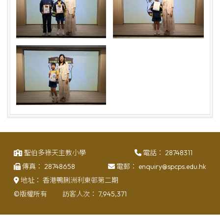
聖伯多祿天主教小學
電話：
28748311
傳真：
28748658
電郵：
enquiry@spcps.edu.hk
地址：
香港鴨脷洲利東邨第二期
©版權所有
訪客人次：
7,945,371