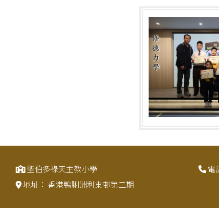
聖伯多祿天主教小學
電
地址：
香港鴨脷洲利東邨第二期