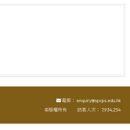
電郵：
enquiry@spcps.edu.hk
©版權所有
訪客人次：
7,934,254