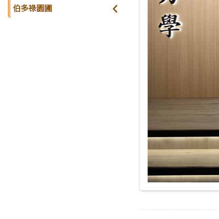
伯多祿園圃