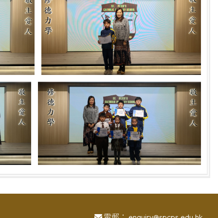
電郵：
enquiry@spcps.edu.hk