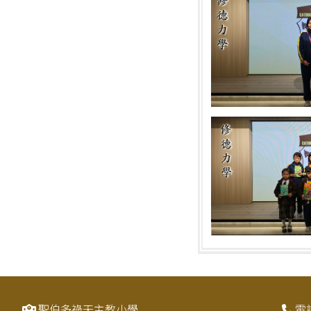
聖伯多祿天主教小學
電