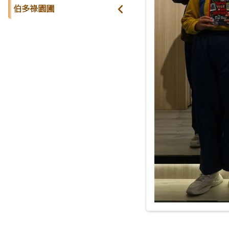
伯多祿園圃