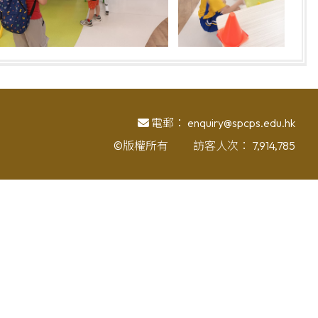
電郵：
enquiry@spcps.edu.hk
©版權所有
訪客人次：
7,914,785