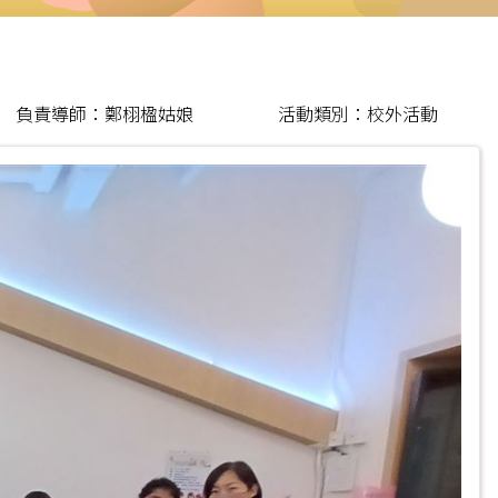
負責導師：鄭栩楹姑娘
活動類別：校外活動