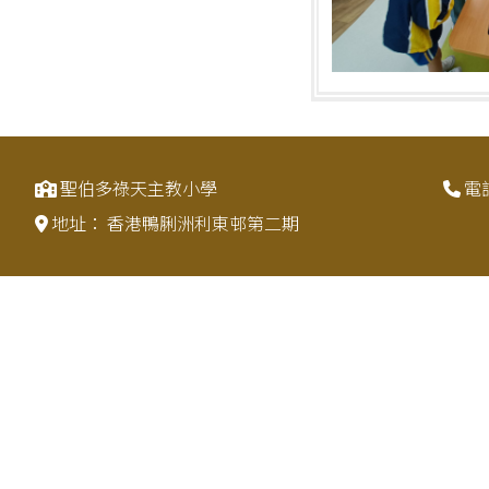
聖伯多祿天主教小學
電
地址：
香港鴨脷洲利東邨第二期