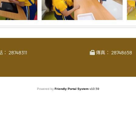
話：
28748311
傳真：
28748658
Powered by
Friendly Portal System
v
10.59