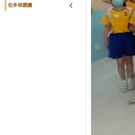
伯多祿園圃