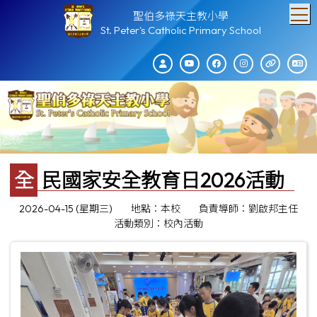
T
聖伯多祿天主教小學
St. Peter's Catholic Primary School
全民國家安全教育日2026活動
2026-04-15 (星期三)
地點：本校
負責導師：劉啟邦主任
活動類別：校內活動