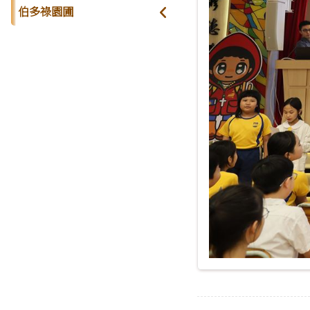
伯多祿園圃