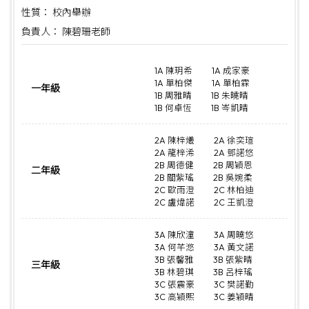
性質： 校內舉辦
負責人： 陳碧珊老師
1A 陳玥希
1A 成家豪
1A 單柏傑
1A 單柏霖
一年級
1B 周雅晴
1B 朱曉晴
1B 何卓恆
1B 岑凱晴
2A 陳梓爔
2A 徐奕瑄
2A 龍梓浠
2A 鄧諾悠
2B 周德健
2B 周穎恩
二年級
2B 關紫瑤
2B 吳婉柔
2C 歐雨澄
2C 林柏迪
2C 盧煒諾
2C 王凱澄
3A 陳欣潼
3A 周曉悠
3A 何芊滺
3A 黃文諾
3B 張馨雅
3B 張紫晴
三年級
3B 林碧琪
3B 呂梓瑤
3C 張震豪
3C 樊諾勤
3C 高穎熙
3C 姜穎晴