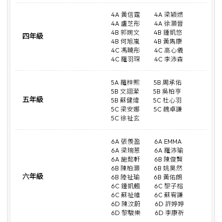
4A 黃信霆
4A 梁穎燃
4A 盧芝彤
4A 徐灝晉
4B 郭婉文
4B 鍾凱悠
四年級
4B 何旭嵐
4B 黃雋康
4C 馮曉彤
4C 高心儀
4C 羅羽琛
4C 李沛森
5A 羅梓熙
5B 周承佑
5B 文詡瀠
5B 吳柏亨
五年級
5B 蘇健煒
5C 杜心羽
5C 梁安娜
5C 魏卓謙
5C 徐祉玄
6A 張羨盈
6A EMMA
6A 梁琬蒽
6A 羅沛瑜
6A 施懿軒
6B 陳俊賢
6B 陳柏灝
6B 姚昊然
六年級
6B 陸祉瑜
6B 黃佑朗
6C 鍾凱翹
6C 黎子榕
6C 蘇祉維
6C 蘇宥謙
6D 陳汶蔚
6D 許婷婷
6D 黎駿樂
6D 李康祈