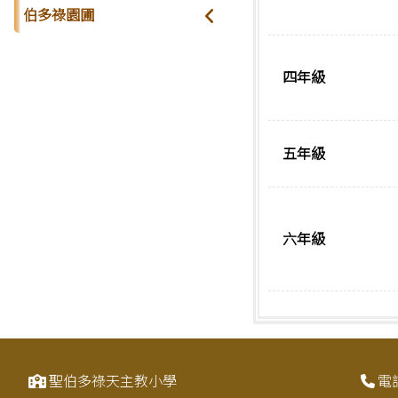
伯多祿園圃
四年級
五年級
六年級
聖伯多祿天主教小學
電