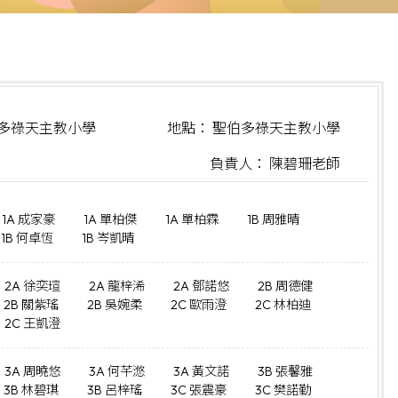
伯多祿天主教小學
地點： 聖伯多祿天主教小學
負責人： 陳碧珊老師
1A 成家豪
1A 單柏傑
1A 單柏霖
1B 周雅晴
1B 何卓恆
1B 岑凱晴
2A 徐奕瑄
2A 龍梓浠
2A 鄧諾悠
2B 周德健
2B 關紫瑤
2B 吳婉柔
2C 歐雨澄
2C 林柏迪
2C 王凱澄
3A 周曉悠
3A 何芊滺
3A 黃文諾
3B 張馨雅
3B 林碧琪
3B 呂梓瑤
3C 張震豪
3C 樊諾勤