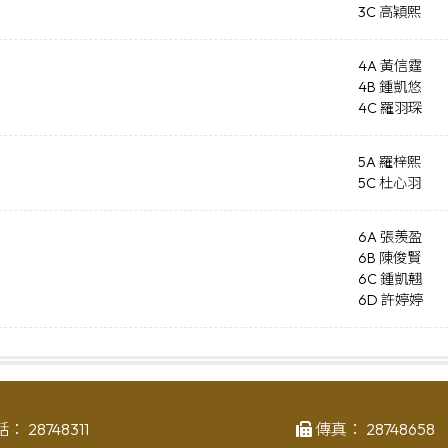
3C 高穎熙
4A 黃信霆
4B 鍾凱悠
4C 羅羽琛
5A 羅梓熙
5C 杜心羽
6A 張羨盈
6B 陳俊賢
6C 鍾凱翹
6D 許婷婷
話：
28748311
傳真：
28748658