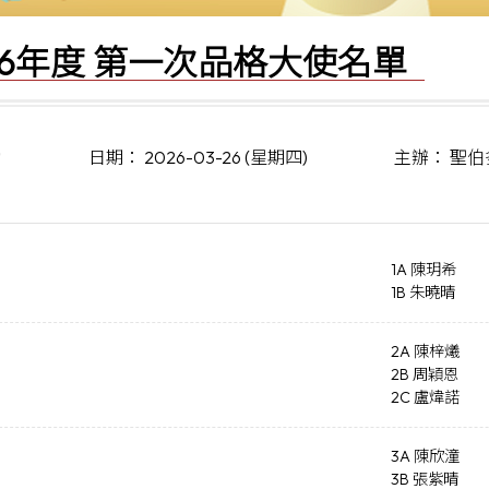
2026年度 第一次品格大使名單
動
日期： 2026-03-26 (星期四)
主辦： 聖
1A 陳玥希
1B 朱曉晴
2A 陳梓爔
2B 周穎恩
2C 盧煒諾
3A 陳欣潼
3B 張紫晴