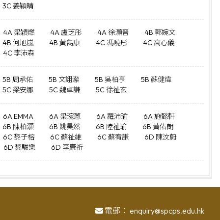
3C 姜穎晴
4A 梁穎燃
4A 盧芝彤
4A 徐灝晉
4B 郭婉文
4B 何旭嵐
4B 黃雋康
4C 馮曉彤
4C 高心儀
4C 李沛森
5B 周承佑
5B 文詡瀠
5B 吳柏亨
5B 蘇健煒
5C 梁安娜
5C 魏卓謙
5C 徐祉玄
6A EMMA
6A 梁琬蒽
6A 羅沛瑜
6A 施懿軒
6B 陳柏灝
6B 姚昊然
6B 陸祉瑜
6B 黃佑朗
6C 黎子榕
6C 蘇祉維
6C 蘇宥謙
6D 陳汶蔚
6D 黎駿樂
6D 李康祈
電郵：
enquiry@spcps.edu.hk