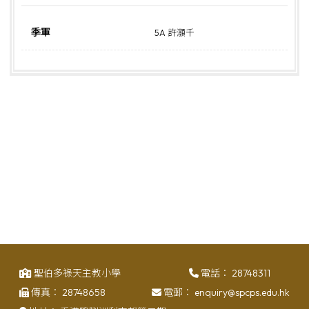
季軍
5A 許灝千
聖伯多祿天主教小學
電話：
28748311
傳真：
28748658
電郵：
enquiry@spcps.edu.hk