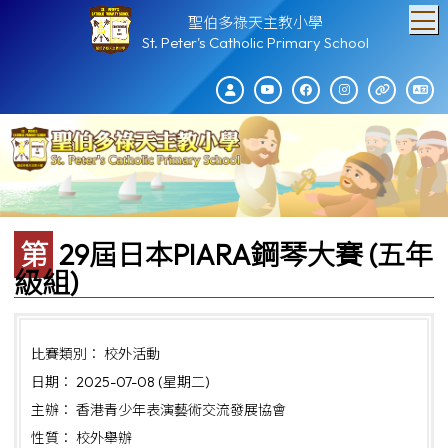
T
聖伯多祿天主教小學
St. Peter's Catholic Primary School
第29屆日本PIARA鋼琴大賽 (五年
級組)
比賽類別： 校外活動
日期： 2025-07-08 (星期二)
主辦： 香港青少年表演藝術交流發展協會
性質： 校外舉辦