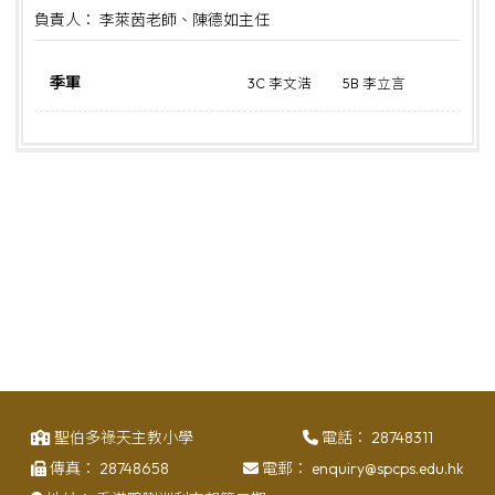
負責人： 李萊茵老師、陳德如主任
季軍
3C 李文浩
5B 李立言
聖伯多祿天主教小學
電話：
28748311
傳真：
28748658
電郵：
enquiry@spcps.edu.hk