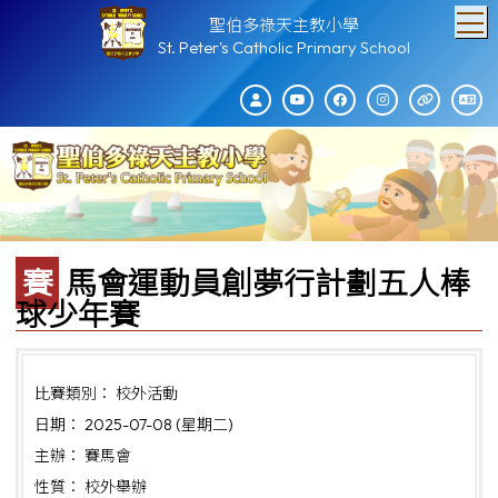
T
聖伯多祿天主教小學
St. Peter's Catholic Primary School
賽馬會運動員創夢行計劃五人棒
球少年賽
比賽類別： 校外活動
日期： 2025-07-08 (星期二)
主辦： 賽馬會
性質： 校外舉辦