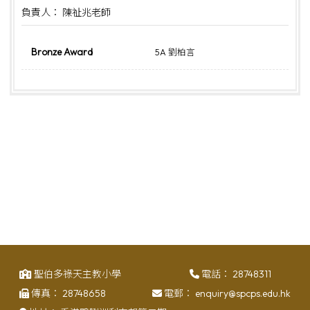
負責人： 陳祉兆老師
Bronze Award
5A 劉柏言
聖伯多祿天主教小學
電話：
28748311
傳真：
28748658
電郵：
enquiry@spcps.edu.hk