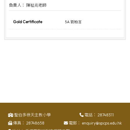
負責人： 陳祉兆老師
Gold Certificate
5A 劉柏言
聖伯多祿天主教小學
電話：
28748311
傳真：
28748658
電郵：
enquiry@spcps.edu.hk