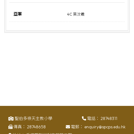
亞軍
4C 莫汶羲
聖伯多祿天主教小學
電話：
28748311
傳真：
28748658
電郵：
enquiry@spcps.edu.hk