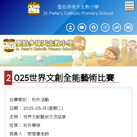
T
聖伯多祿天主教小學
St. Peter's Catholic Primary School
2025世界文創全能藝術比賽
比賽類別： 校外活動
日期： 2025-05-13 (星期二)
主辦： 世界文創藝術交流協會
性質： 校外舉辦
負責人： 黎瓔葦老師