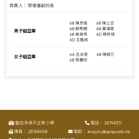
負責人： 黎偉基副校長
6B 陳彥達
6B 陳立志
6B 蘇熙朗
6B 黃靖霖
男子組亞軍
6B 吳俊希
6D 楊修境
6D 王甄成
4A 呂泳雯
6B 陳穎芯
女子組亞軍
6B 樊蕙欣
聖伯多祿天主教小學
電話：
28748311
傳真：
28748658
電郵：
enquiry@spcps.edu.hk