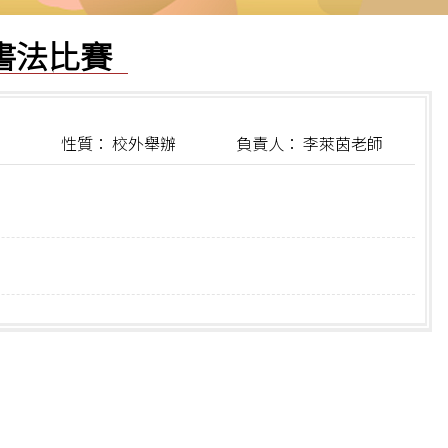
書法比賽
堂
性質： 校外舉辦
負責人： 李萊茵老師