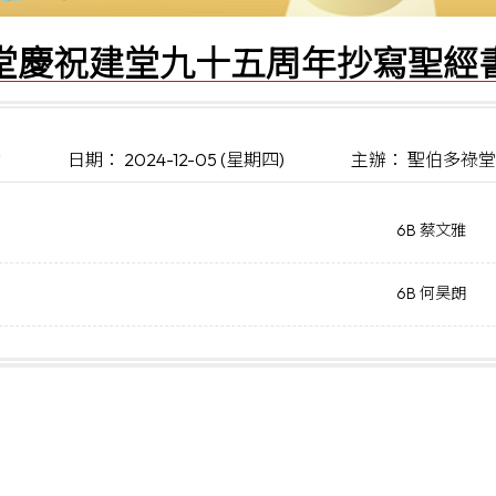
祿堂慶祝建堂九十五周年抄寫聖經
動
日期： 2024-12-05 (星期四)
主辦： 聖伯多祿
6B 蔡文雅
6B 何昊朗