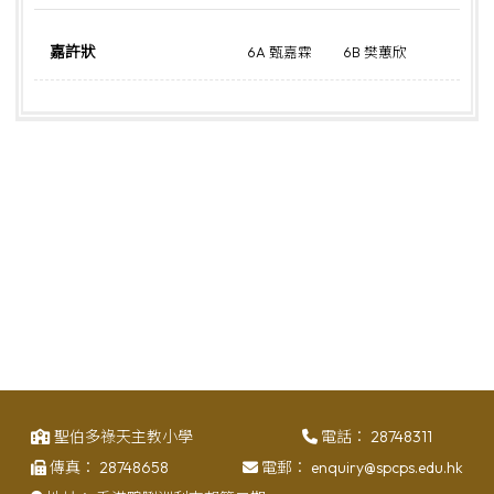
嘉許狀
6A 甄嘉霖
6B 樊蕙欣
聖伯多祿天主教小學
電話：
28748311
傳真：
28748658
電郵：
enquiry@spcps.edu.hk