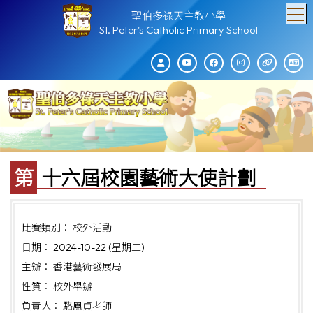
T
聖伯多祿天主教小學
St. Peter's Catholic Primary School
第十六屆校園藝術大使計劃
比賽類別： 校外活動
日期： 2024-10-22 (星期二)
主辦： 香港藝術發展局
性質： 校外舉辦
負責人： 駱鳳貞老師