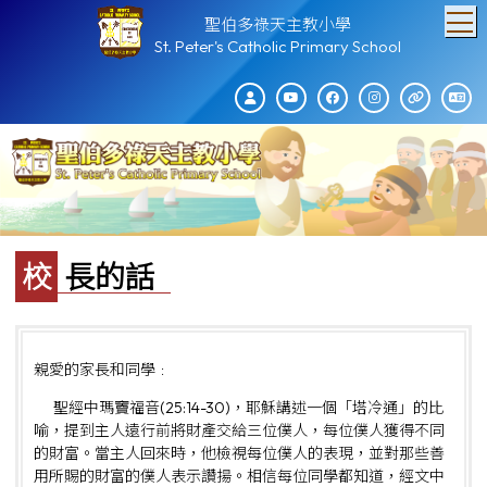
T
聖伯多祿天主教小學
St. Peter's Catholic Primary School
校長的話
親愛的家長和同學﹕
聖經中瑪竇福音(25:14-30)，耶穌講述一個「塔冷通」的比
喻，提到主人遠行前將財產交給三位僕人，每位僕人獲得不同
的財富。當主人回來時，他檢視每位僕人的表現，並對那些善
用所賜的財富的僕人表示讚揚。相信每位同學都知道，經文中