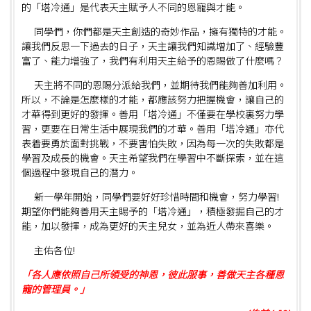
的「塔冷通」是代表天主賦予人不同的恩寵與才能。
同學們，你們都是天主創造的奇妙作品，擁有獨特的才能。
讓我們反思一下過去的日子，天主讓我們知識增加了、經驗豐
富了、能力增強了，我們有利用天主給予的恩賜做了什麼嗎？
天主將不同的恩賜分派給我們，並期待我們能夠善加利用。
所以，不論是怎麼樣的才能，都應該努力把握機會，讓自己的
才華得到更好的發揮。善用「塔冷通」不僅要在學校裏努力學
習，更要在日常生活中展現我們的才華。善用「塔冷通」亦代
表着要勇於面對挑戰，不要害怕失敗，因為每一次的失敗都是
學習及成長的機會。天主希望我們在學習中不斷探索，並在這
個過程中發現自己的潛力。
新一學年開始，同學們要好好珍惜時間和機會，努力學習!
期望你們能夠善用天主賜予的「塔冷通」，積極發掘自己的才
能，加以發揮，成為更好的天主兒女，並為近人帶來喜樂。
主佑各位!
「各人應依照自己所領受的神恩，彼此服事，善做天主各種恩
寵的管理員。」