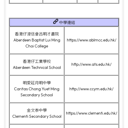
中學連結
香港仔浸信會呂明才書院
Aberdeen Baptist Lui Ming
https://www.ablmcc.edu.hk/
Choi College
香港仔工業學校
http://www.ats.edu.hk/
Aberdeen Technical School
明愛莊月明中學
Caritas Chong Yuet Ming
http://www.ccym.edu.hk/
Secondary School
金文泰中學
https://www.clementi.edu.hk/
Clementi Secondary School