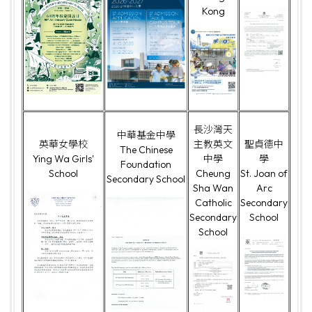
Kong
長沙灣天
中華基金中學
英華女學校
主教英文
聖貞德中
The Chinese
Ying Wa Girls'
中學
學
Foundation
School
Cheung
St. Joan of
Secondary School
Sha Wan
Arc
Catholic
Secondary
Secondary
School
School