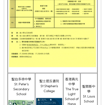
聖伯多祿中學
香港真光
聖士提反書院
St. Peter's
中學
St Stephen's
聖類斯中
Secondary
The True
College
學
School
Light
St. Louis
School of
School
Hong