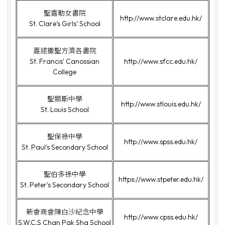
聖嘉勒女書院
http://www.stclare.edu.hk/
St. Clare's Girls' School
嘉諾撒聖方濟各書院
St. Francis' Canossian
http://www.sfcc.edu.hk/
College
聖類斯中學
http://www.stlouis.edu.hk/
St. Louis School
聖保祿中學
http://www.spss.edu.hk/
St. Paul's Secondary School
聖伯多祿中學
https://www.stpeter.edu.hk/
St. Peter's Secondary School
新會商會陳白沙紀念中學
http://www.cpss.edu.hk/
S.W.C.S Chan Pak Sha School