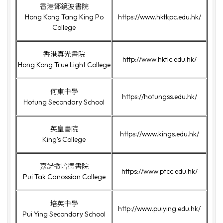
香港鄧鏡波書院
Hong Kong Tang King Po
https://www.hktkpc.edu.hk/
College
香港真光書院
http://www.hktlc.edu.hk/
Hong Kong True Light College
何東中學
https://hotungss.edu.hk/
Hotung Secondary School
英皇書院
https://www.kings.edu.hk/
King's College
嘉諾撒培德書院
https://www.ptcc.edu.hk/
Pui Tak Canossian College
培英中學
http://www.puiying.edu.hk/
Pui Ying Secondary School