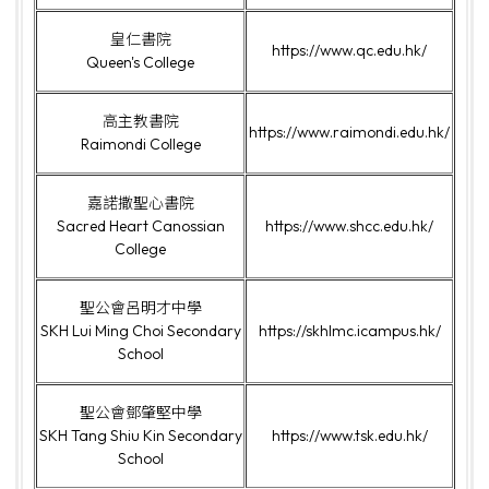
皇仁書院
https://www.qc.edu.hk/
Queen's College
高主教書院
https://www.raimondi.edu.hk/
Raimondi College
嘉諾撒聖心書院
Sacred Heart Canossian
https://www.shcc.edu.hk/
College
聖公會呂明才中學
SKH Lui Ming Choi Secondary
https://skhlmc.icampus.hk/
School
聖公會鄧肇堅中學
SKH Tang Shiu Kin Secondary
https://www.tsk.edu.hk/
School