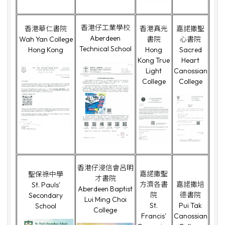
香港仔工業學校
香港華仁書院
香港真光
嘉諾撒聖
Aberdeen
Wah Yan College
書院
心書院
Technical School
Hong Kong
Hong
Sacred
Kong True
Heart
Light
Canossian
College
College
香港仔浸信會呂明
嘉諾撒聖
聖保祿中學
才書院
方濟各書
嘉諾撒培
St. Pauls'
Aberdeen Baptist
院
德書院
Secondary
Lui Ming Choi
St.
Pui Tak
School
College
Francis'
Canossian