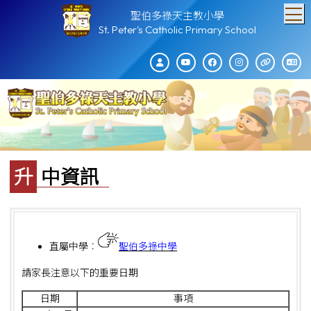
T
聖伯多祿天主教小學
St. Peter's Catholic Primary School
升中資訊
直屬中學︰
聖伯多祿中學
請家長注意以下的重要日期
日期
事項