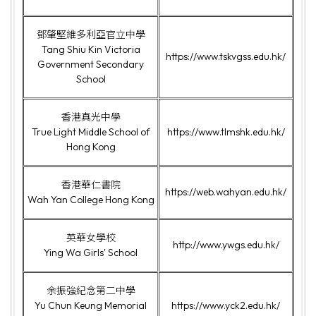
鄧肇堅維多利亞官立中學
Tang Shiu Kin Victoria
https://www.tskvgss.edu.hk/
Government Secondary
School
香港真光中學
True Light Middle School of
https://www.tlmshk.edu.hk/
Hong Kong
香港華仁書院
https://web.wahyan.edu.hk/
Wah Yan College Hong Kong
英華女學校
http://www.ywgs.edu.hk/
Ying Wa Girls' School
余振強紀念第二中學
Yu Chun Keung Memorial
https://www.yck2.edu.hk/