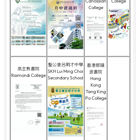
Canossian
College
College
聖公會呂明才中學
香港鄧鏡
高主教書院
SKH Lui Ming Choi
波書院
Raimondi College
Secondary School
Hong
Kong
Tang King
Po College