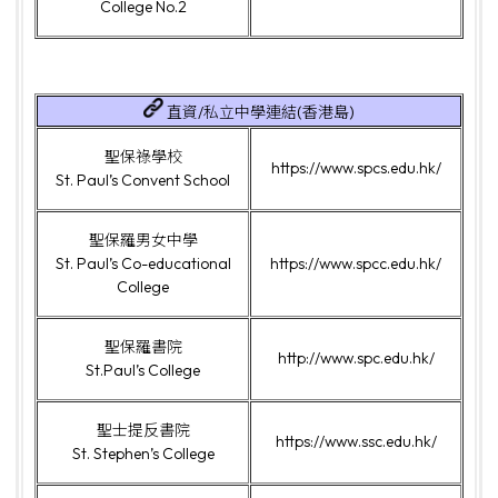
College No.2
直資/私立中學連結(香港島)
聖保祿學校
https://www.spcs.edu.hk/
St. Paul’s Convent School
聖保羅男女中學
St. Paul’s Co-educational
https://www.spcc.edu.hk/
College
聖保羅書院
http://www.spc.edu.hk/
St.Paul’s College
聖士提反書院
https://www.ssc.edu.hk/
St. Stephen’s College