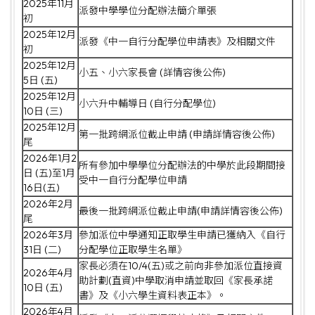
2025年11月
派發中學學位分配辦法簡介單張
初
2025年12月
派發《中一自行分配學位申請表》及相關文件
初
2025年12月
小五、小六家長會 (詳情容後公佈)
5日 (五)
2025年12月
小六升中輔導日 (自行分配學位)
10日 (三)
2025年12月
第一批跨網派位截止申請 (申請詳情容後公佈)
尾
2026年1月2
所有參加中學學位分配辦法的中學於此段期間接
日 (五)至1月
受中一自行分配學位申請
16日(五)
2026年2月
最後一批跨網派位截止申請(申請詳情容後公佈)
尾
2026年3月
參加派位中學通知正取學生申請已獲納入《自行
31日 (二)
分配學位正取學生名單》
家長必須在10/4(五)或之前向非參加派位直接資
2026年4月
助計劃(直資)中學取消申請並取回《家長承諾
10日 (五)
書》及《小六學生資料表正本》。
2026年4月