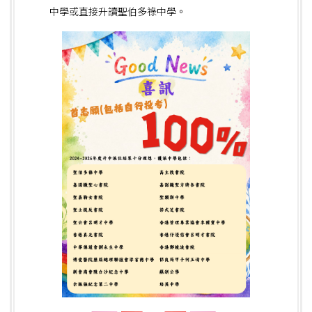
中學或直接升讀聖伯多祿中學。