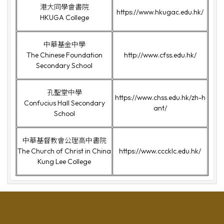
港大同學會書院
https://www.hkugac.edu.hk/
HKUGA College
中華基金中學
The Chinese Foundation
http://www.cfss.edu.hk/
Secondary School
孔聖堂中學
https://www.chss.edu.hk/zh-h
Confucius Hall Secondary
ant/
School
中華基督教會公理高中書院
The Church of Christ in China
https://www.cccklc.edu.hk/
Kung Lee College
聖伯多祿天主教小學
電話：
28748311