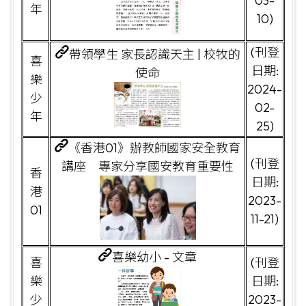
03-
年
10)
(刊登
帶領學生 家長認識天主 | 校牧的
喜
日期:
使命
樂
2024-
少
02-
年
25)
《香港01》辦教師國家安全教育
(刊登
講座 專家分享國安教育重要性
香
日期:
港
2023-
01
11-21)
喜樂幼小 - 文章
喜
(刊登
樂
日期:
少
2023-