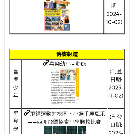
期:
2024-
10-02)
傳媒報道
喜樂幼小 - 動態
喜
(刊登
樂
日期:
少
2025-
年
11-02)
星
飛鏢運動進校園，小選手展風采
(刊登
島
——亞洲飛鏢協會小學聯校比賽
日期:
學
2025-