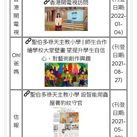
香港開電視訪問
港
日期:
開
2022-
電
01-
視
04)
聖伯多祿天主教小學 | 師生合作
(刊登
繪學校大堂壁畫 望提升學生自信
Oh!
日期:
心、對藝術創作興趣
爸
2021-
媽
08-
27)
聖伯多祿天主教小學 設智能爬蟲
屋養豹紋守官
(刊登
日期:
信
2021-
報
05-