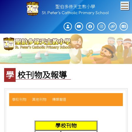
T
聖伯多祿天主教小學
St. Peter's Catholic Primary School
學校刊物及報導
學校刊物
其他刊物
傳媒報道
學校刊物