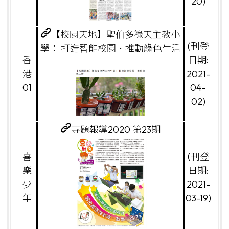
20)
【校園天地】聖伯多祿天主教小
(刊登
學： 打造智能校園．推動綠色生活
香
日期:
港
2021-
01
04-
02)
專題報導2020 第23期
喜
(刊登
樂
日期:
少
2021-
年
03-19)