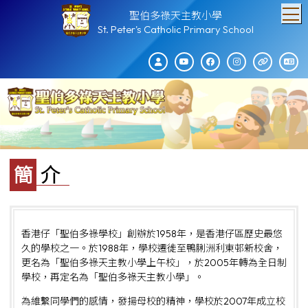
T
聖伯多祿天主教小學
St. Peter's Catholic Primary School
簡介
香港仔「聖伯多祿學校」創辦於1958年，是香港仔區歷史最悠
久的學校之一。於1988年，學校遷徙至鴨脷洲利東邨新校舍，
更名為「聖伯多祿天主教小學上午校」，於2005年轉為全日制
學校，再定名為「聖伯多祿天主教小學」。
為維繫同學們的感情，發揚母校的精神，學校於2007年成立校