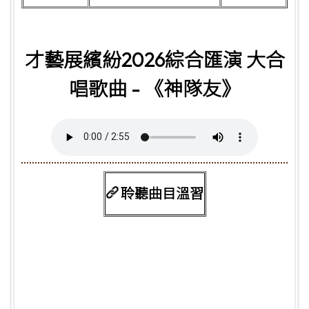
才藝展繽紛2026綜合匯演 大合
唱歌曲 - 《神隊友》
聆聽曲目溫習