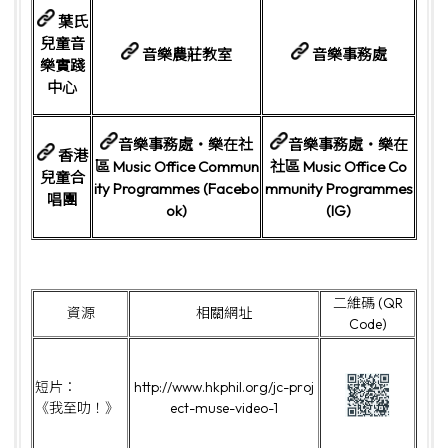
葉氏
兒童音
音樂農莊教室
音樂事務處
樂實踐
中心
音樂事務處・樂在社
音樂事務處・樂在
香港
區 Music Office Commun
社區 Music Office Co
兒童合
ity Programmes (Facebo
mmunity Programmes
唱團
ok)
(IG)
二維碼 (QR
資源
相關網址
Code)
短片：
http://www.hkphil.org/jc-proj
《我至叻！》
ect-muse-video-1