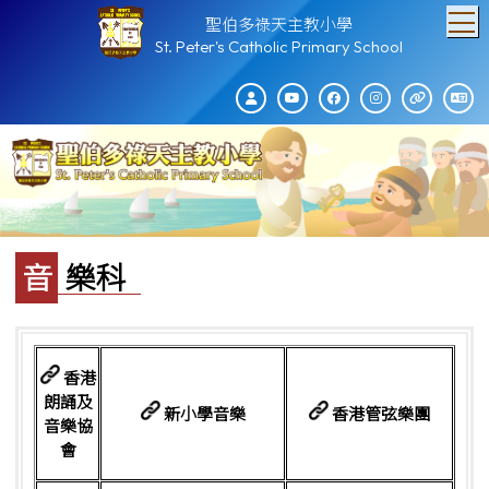
T
聖伯多祿天主教小學
St. Peter's Catholic Primary School
音樂科
香港
朗誦及
新小學音樂
香港管弦樂團
音樂協
會