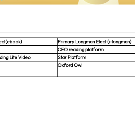
ect(ebook)
Primary Longman Elect (i-longman)
CEO reading platform
ng Lite Video
Star Platform
Oxford Owl